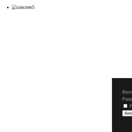
Ben
Pass
F
Anm