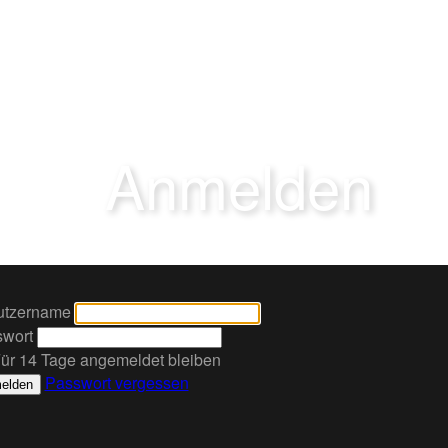
Anmelden
utzername
wort
ür 14 Tage angemeldet bleiben
Passwort vergessen
elden